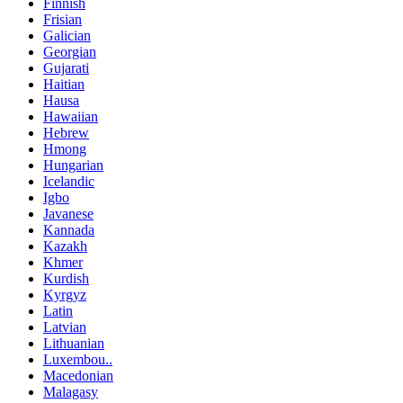
Finnish
Frisian
Galician
Georgian
Gujarati
Haitian
Hausa
Hawaiian
Hebrew
Hmong
Hungarian
Icelandic
Igbo
Javanese
Kannada
Kazakh
Khmer
Kurdish
Kyrgyz
Latin
Latvian
Lithuanian
Luxembou..
Macedonian
Malagasy