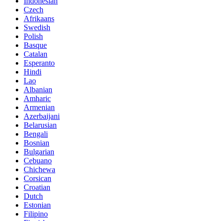
Indonesian
Czech
Afrikaans
Swedish
Polish
Basque
Catalan
Esperanto
Hindi
Lao
Albanian
Amharic
Armenian
Azerbaijani
Belarusian
Bengali
Bosnian
Bulgarian
Cebuano
Chichewa
Corsican
Croatian
Dutch
Estonian
Filipino