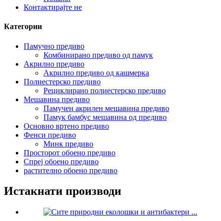
Контактирајте не
Категории
Памучно предиво
Комбинирано предиво од памук
Акрилно предиво
Акрилно предиво од кашмерка
Полиестерско предиво
Рециклирано полиестерско предиво
Мешавина предиво
Памучен акрилен мешавина предиво
Памук бамбус мешавина од предиво
Основно вртено предиво
Фенси предиво
Минк предиво
Просторот обоено предиво
Спреј обоено предиво
растително обоено предиво
Истакнати производи