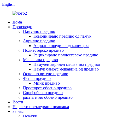
English
Дома
Производи
Памучно предиво
Комбинирано предиво од памук
Акрилно предиво
Акрилно предиво од кашмерка
Полиестерско предиво
Рециклирано полиестерско предиво
Мешавина предиво
Памучен акрилен мешавина предиво
Памук бамбус мешавина од предиво
Основно вртено предиво
Фенси предиво
Минк предиво
Просторот обоено предиво
Спреј обоено предиво
растително обоено предиво
Вести
Најчесто поставувани прашања
За нас
Покажи