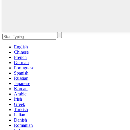
English
Chinese
French
German
Portuguese
Spanish
Russian
Japanese
Korean
Arabic
Irish
Greek
Turkish
Italian
Danish
Romanian