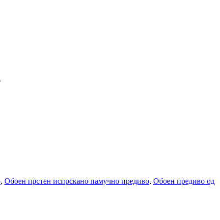
.
о
,
Обоен прстен испрскано памучно предиво
,
Обоен предиво од