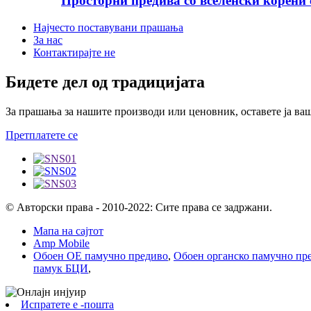
Просторни предива со вселенски корени 
Најчесто поставувани прашања
За нас
Контактирајте не
Бидете дел од традицијата
За прашања за нашите производи или ценовник, оставете ја ваша
Претплатете се
© Авторски права - 2010-2022: Сите права се задржани.
Мапа на сајтот
Amp Mobile
Обоен ОЕ памучно предиво
,
Обоен органско памучно пр
памук БЦИ
,
Испратете е -пошта