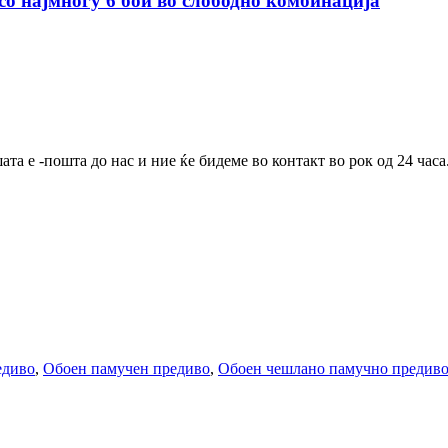
со најмногу 6 бои во слободно комбинација
та е -пошта до нас и ние ќе бидеме во контакт во рок од 24 часа
едиво
,
Обоен памучен предиво
,
Обоен чешлано памучно предив