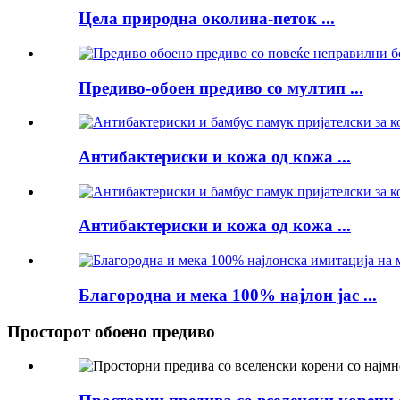
Цела природна околина-петок ...
Предиво-обоен предиво со мултип ...
Антибактериски и кожа од кожа ...
Антибактериски и кожа од кожа ...
Благородна и мека 100% најлон јас ...
Просторот обоено предиво